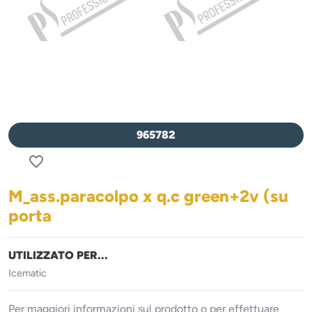
965782
favorite_border
M_ass.paracolpo x q.c green+2v (su
porta
UTILIZZATO PER...
Icematic
Per maggiori informazioni sul prodotto o per effettuare