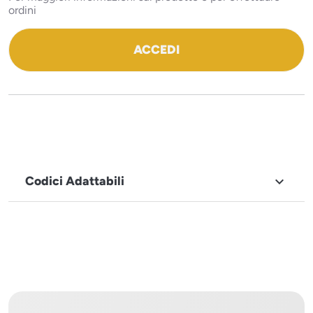
ordini
ACCEDI
Codici Adattabili

MARCHIO
Icematic