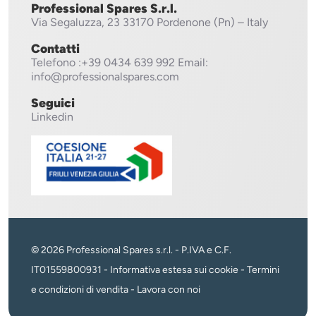
Professional Spares S.r.l.
Via Segaluzza, 23
33170 Pordenone (Pn) – Italy
Contatti
Telefono
:+39 0434 639 992
Email:
info@professionalspares.com
Seguici
Linkedin
© 2026 Professional Spares s.r.l. - P.IVA e C.F.
IT01559800931 -
Informativa estesa sui cookie
-
Termini
e condizioni di vendita
-
Lavora con noi