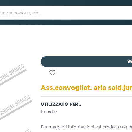
9
favorite_border
Ass.convogliat. aria sald.ju
UTILIZZATO PER...
Icematic
Per maggiori informazioni sul prodotto o per