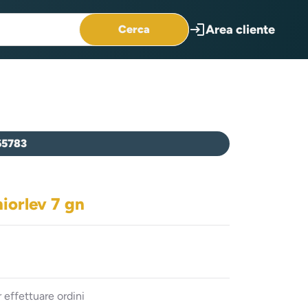
login
Area cliente
Cerca
65783
niorlev 7 gn
 effettuare ordini