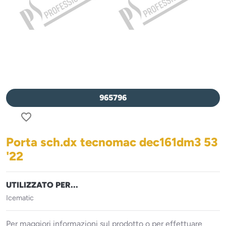
965796
favorite_border
Porta sch.dx tecnomac dec161dm3 53
'22
UTILIZZATO PER...
Icematic
Per maggiori informazioni sul prodotto o per effettuare