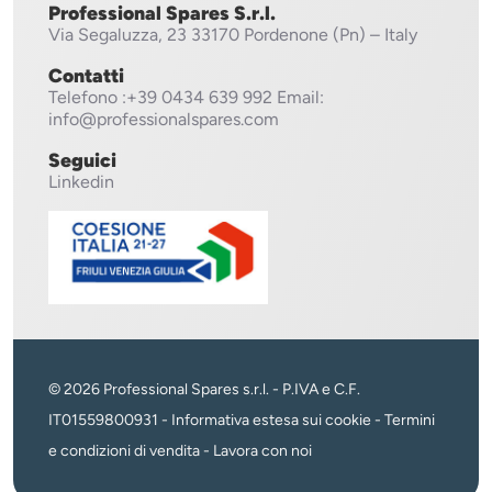
Professional Spares S.r.l.
Via Segaluzza, 23
33170 Pordenone (Pn) – Italy
Contatti
Telefono
:+39 0434 639 992
Email:
info@professionalspares.com
Seguici
Linkedin
© 2026 Professional Spares s.r.l. - P.IVA e C.F.
IT01559800931 -
Informativa estesa sui cookie
-
Termini
e condizioni di vendita
-
Lavora con noi