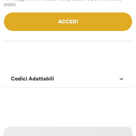
ordini
ACCEDI
Codici Adattabili

MARCHIO
Icematic