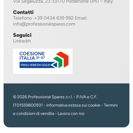
Via Segaluzza, 23
33170 Pordenone (Pn) – Italy
Contatti
Telefono
:+39 0434 639 992
Email:
info@professionalspares.com
Seguici
Linkedin
© 2026 Professional Spares s.r.l. - P.IVA e C.F.
IT01559800931 -
Informativa estesa sui cookie
-
Termini
e condizioni di vendita
-
Lavora con noi