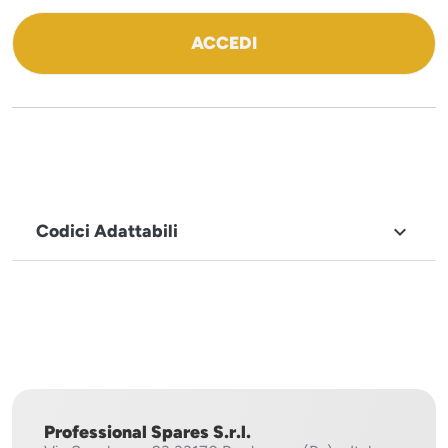
ACCEDI
Codici Adattabili

MARCHIO
Icematic
Professional Spares S.r.l.