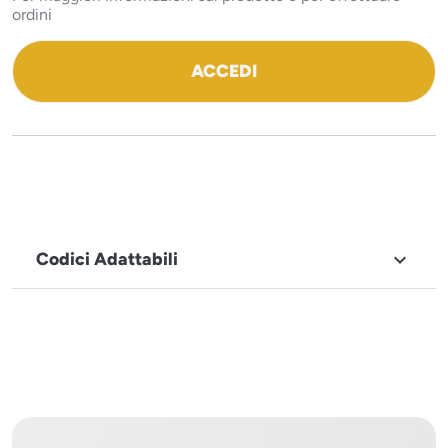
ordini
ACCEDI
Codici Adattabili

MARCHIO
Icematic