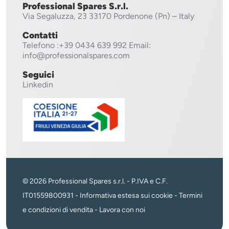
Professional Spares S.r.l.
Via Segaluzza, 23
33170 Pordenone (Pn) – Italy
Contatti
Telefono
:+39 0434 639 992
Email:
info@professionalspares.com
Seguici
Linkedin
© 2026 Professional Spares s.r.l. - P.IVA e C.F.
IT01559800931 -
Informativa estesa sui cookie
-
Termini
e condizioni di vendita
-
Lavora con noi