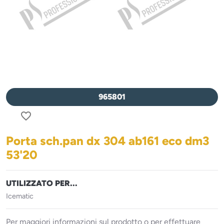
965801
favorite_border
Porta sch.pan dx 304 ab161 eco dm3
53'20
UTILIZZATO PER...
Icematic
Per maggiori informazioni sul prodotto o per effettuare