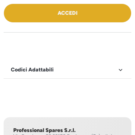
ACCEDI
Codici Adattabili

MARCHIO
Icematic
Professional Spares S.r.l.