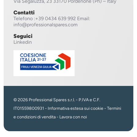
Via Segaluzza, 23
33170 Pordenone (Pn) – Italy
Contatti
Telefono
:+39 0434 639 992
Email:
info@professionalspares.com
Seguici
Linkedin
© 2026 Professional Spares s.r.l. - P.IVA e C.F.
IT01559800931 -
Informativa estesa sui cookie
-
Termini
e condizioni di vendita
-
Lavora con noi