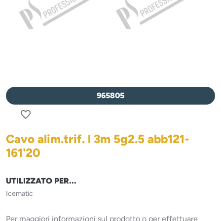
965805
favorite_border
Cavo alim.trif. l 3m 5g2.5 abb121-
161'20
UTILIZZATO PER...
Icematic
Per maggiori informazioni sul prodotto o per effettuare