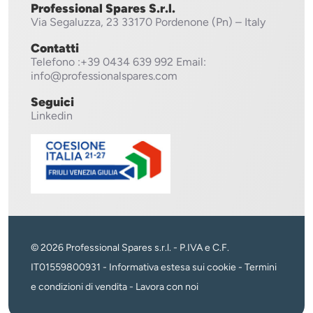
Professional Spares S.r.l.
Via Segaluzza, 23
33170 Pordenone (Pn) – Italy
Contatti
Telefono
:+39 0434 639 992
Email:
info@professionalspares.com
Seguici
Linkedin
© 2026 Professional Spares s.r.l. - P.IVA e C.F.
IT01559800931 -
Informativa estesa sui cookie
-
Termini
e condizioni di vendita
-
Lavora con noi