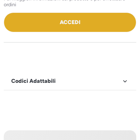
ordini
ACCEDI
Codici Adattabili

MARCHIO
Icematic