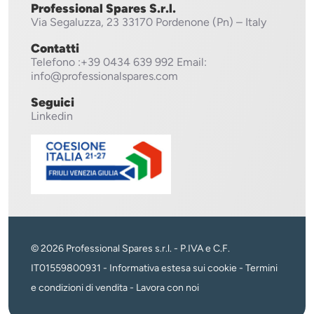
Professional Spares S.r.l.
Via Segaluzza, 23
33170 Pordenone (Pn) – Italy
Contatti
Telefono
:+39 0434 639 992
Email:
info@professionalspares.com
Seguici
Linkedin
© 2026 Professional Spares s.r.l. - P.IVA e C.F.
IT01559800931 -
Informativa estesa sui cookie
-
Termini
e condizioni di vendita
-
Lavora con noi