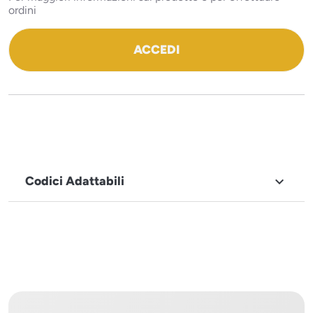
ordini
ACCEDI
Codici Adattabili

MARCHIO
Icematic