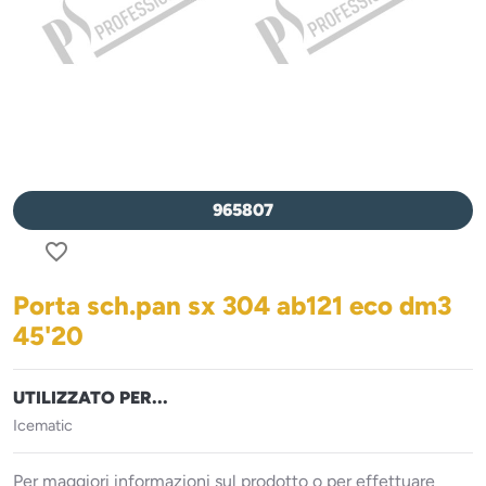
965807
favorite_border
Porta sch.pan sx 304 ab121 eco dm3
45'20
UTILIZZATO PER...
Icematic
Per maggiori informazioni sul prodotto o per effettuare