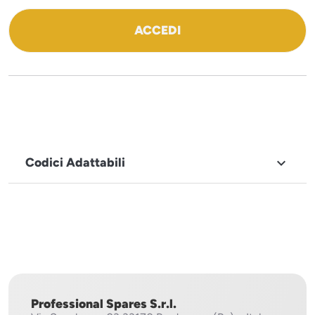
ACCEDI
Codici Adattabili

MARCHIO
Icematic
Professional Spares S.r.l.