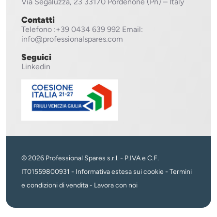
Via Segaluzza, 23
33170 Pordenone (Pn) – Italy
Contatti
Telefono
:+39 0434 639 992
Email:
info@professionalspares.com
Seguici
Linkedin
© 2026 Professional Spares s.r.l. - P.IVA e C.F.
IT01559800931 -
Informativa estesa sui cookie
-
Termini
e condizioni di vendita
-
Lavora con noi