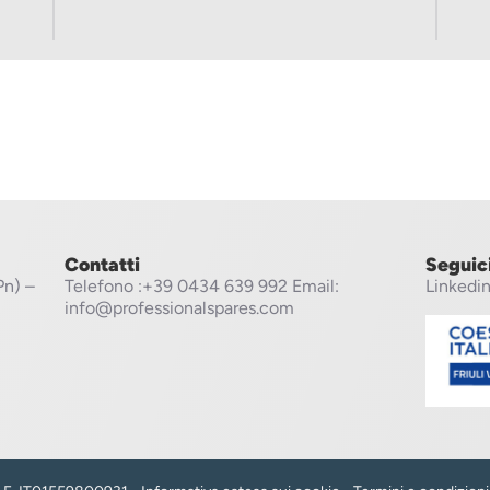
Contatti
Seguic
Pn) –
Telefono
:+39 0434 639 992
Email:
Linkedi
info@professionalspares.com