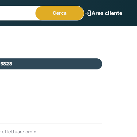
login
Area cliente
Cerca
65828
 effettuare ordini