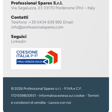
Professional Spares S.r.l.
Via Segaluzza, 23
33170 Pordenone (Pn) – Italy
Contatti
Telefono
:+39 0434 639 992
Email:
info@professionalspares.com
Seguici
Linkedin
© 2026 Professional Spares s.r.l. - P.IVA e C.F.
IT01559800931 -
Informativa estesa sui cookie
-
Termini
e condizioni di vendita
-
Lavora con noi