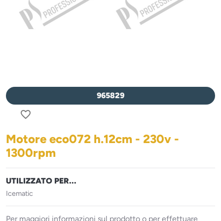
965829
favorite_border
Motore eco072 h.12cm - 230v -
1300rpm
UTILIZZATO PER...
Icematic
Per maggiori informazioni sul prodotto o per effettuare