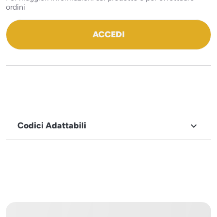
ordini
ACCEDI
Codici Adattabili

MARCHIO
Icematic