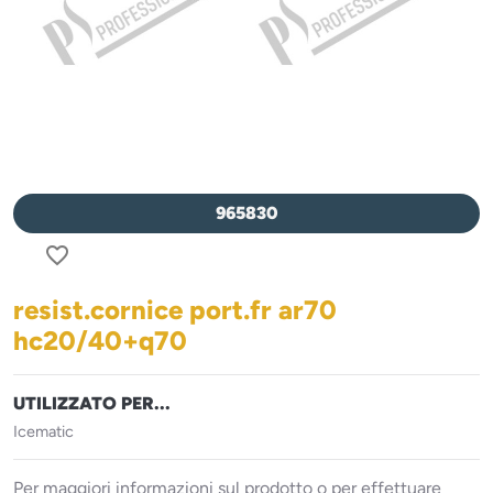
965830
favorite_border
resist.cornice port.fr ar70
hc20/40+q70
UTILIZZATO PER...
Icematic
Per maggiori informazioni sul prodotto o per effettuare