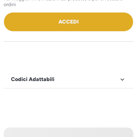
ordini
ACCEDI
Codici Adattabili

MARCHIO
Icematic