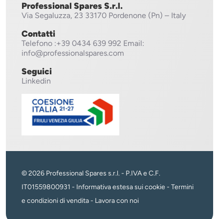
Professional Spares S.r.l.
Via Segaluzza, 23
33170 Pordenone (Pn) – Italy
Contatti
Telefono
:+39 0434 639 992
Email:
info@professionalspares.com
Seguici
Linkedin
© 2026 Professional Spares s.r.l. - P.IVA e C.F.
IT01559800931 -
Informativa estesa sui cookie
-
Termini
e condizioni di vendita
-
Lavora con noi