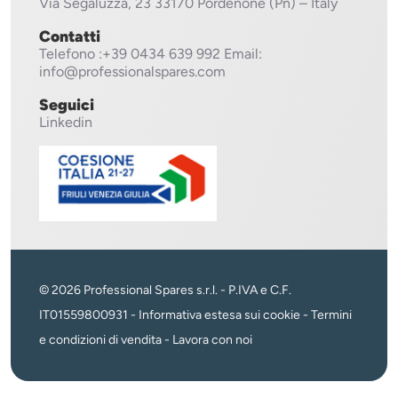
Via Segaluzza, 23
33170 Pordenone (Pn) – Italy
Contatti
Telefono
:+39 0434 639 992
Email:
info@professionalspares.com
Seguici
Linkedin
© 2026 Professional Spares s.r.l. - P.IVA e C.F.
IT01559800931 -
Informativa estesa sui cookie
-
Termini
e condizioni di vendita
-
Lavora con noi