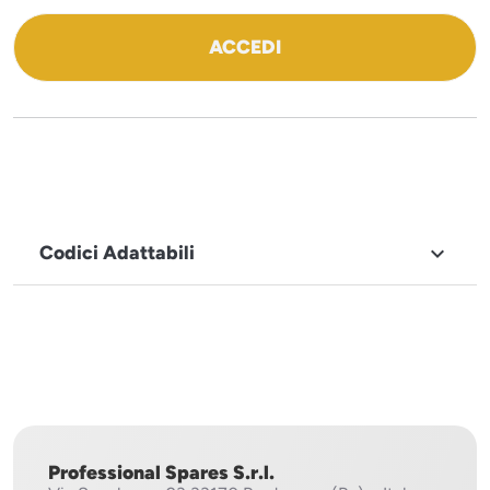
ACCEDI
Codici Adattabili

MARCHIO
Icematic
Professional Spares S.r.l.