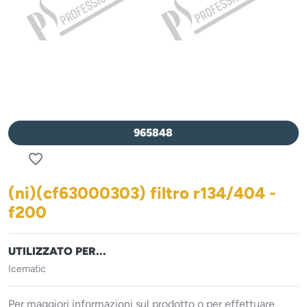
965848
favorite_border
(ni)(cf63000303) filtro r134/404 -
f200
UTILIZZATO PER...
Icematic
Per maggiori informazioni sul prodotto o per effettuare