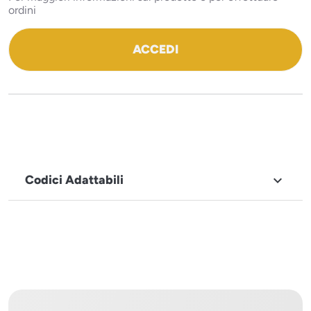
ordini
ACCEDI
Codici Adattabili

MARCHIO
Icematic