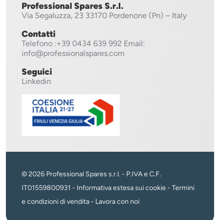
Professional Spares S.r.l.
Via Segaluzza, 23
33170 Pordenone (Pn) – Italy
Contatti
Telefono
:+39 0434 639 992
Email:
info@professionalspares.com
Seguici
Linkedin
© 2026 Professional Spares s.r.l. - P.IVA e C.F.
IT01559800931 -
Informativa estesa sui cookie
-
Termini
e condizioni di vendita
-
Lavora con noi