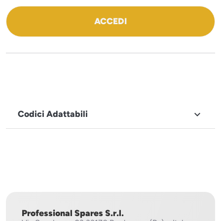
ACCEDI
Codici Adattabili

MARCHIO
Icematic
Professional Spares S.r.l.