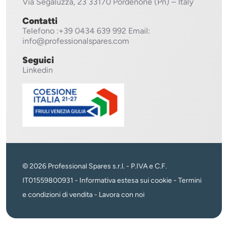
Via Segaluzza, 23
33170 Pordenone (Pn) – Italy
Contatti
Telefono
:+39 0434 639 992
Email:
info@professionalspares.com
Seguici
Linkedin
© 2026 Professional Spares s.r.l. - P.IVA e C.F.
IT01559800931 -
Informativa estesa sui cookie
-
Termini
e condizioni di vendita
-
Lavora con noi