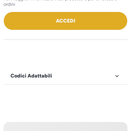
ordini
ACCEDI
Codici Adattabili

MARCHIO
Icematic