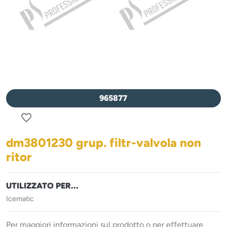
965877
favorite_border
dm3801230 grup. filtr-valvola non
ritor
UTILIZZATO PER...
Icematic
Per maggiori informazioni sul prodotto o per effettuare