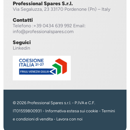
Professional Spares S.r.l.
Via Segaluzza, 23
33170 Pordenone (Pn) – Italy
Contatti
Telefono
:+39 0434 639 992
Email:
info@professionalspares.com
Seguici
Linkedin
© 2026 Professional Spares s.r.l. - P.IVA e C.F.
IT01559800931 -
Informativa estesa sui cookie
-
Termini
e condizioni di vendita
-
Lavora con noi