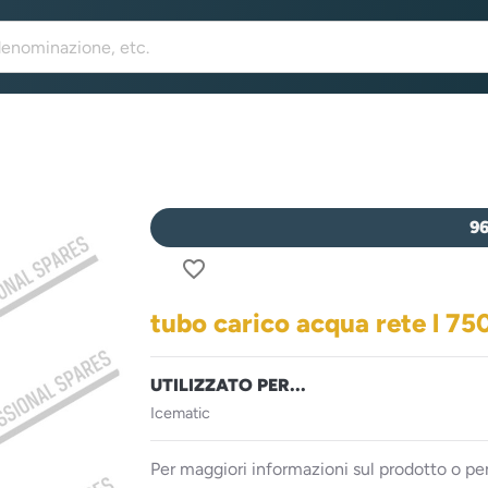
9
favorite_border
tubo carico acqua rete l 7
UTILIZZATO PER...
Icematic
Per maggiori informazioni sul prodotto o per