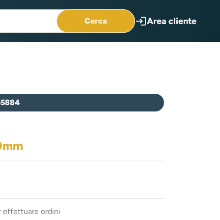
login
Area cliente
Cerca
65884
50mm
 effettuare ordini