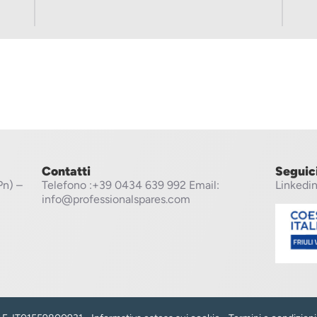
Contatti
Seguic
Pn) –
Telefono
:+39 0434 639 992
Email:
Linkedi
info@professionalspares.com