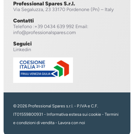
Professional Spares S.r.l.
Via Segaluzza, 23
33170 Pordenone (Pn) – Italy
Contatti
Telefono
:+39 0434 639 992
Email:
info@professionalspares.com
Seguici
Linkedin
© 2026 Professional Spares s.r.l. - P.IVA e C.F.
IT01559800931 -
Informativa estesa sui cookie
-
Termini
e condizioni di vendita
-
Lavora con noi