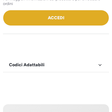
ordini
ACCEDI
Codici Adattabili

MARCHIO
Icematic