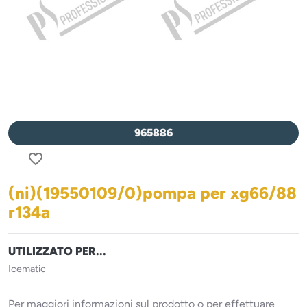
965886
favorite_border
(ni)(19550109/0)pompa per xg66/88
r134a
UTILIZZATO PER...
Icematic
Per maggiori informazioni sul prodotto o per effettuare