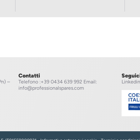
Contatti
Seguic
Pn) –
Telefono
:+39 0434 639 992
Email:
Linkedi
info@professionalspares.com