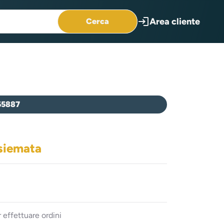
login
Area cliente
Cerca
65887
siemata
 effettuare ordini