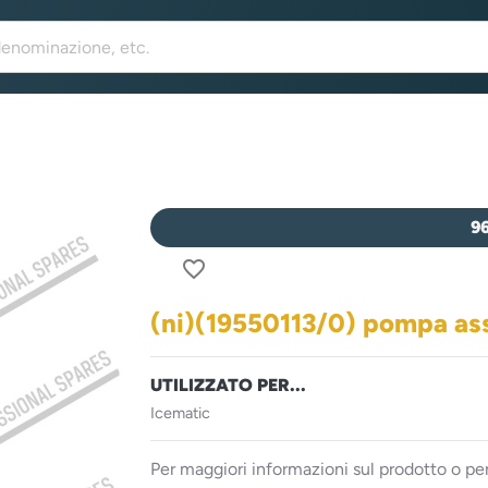
9
favorite_border
(ni)(19550113/0) pompa as
UTILIZZATO PER...
Icematic
Per maggiori informazioni sul prodotto o per