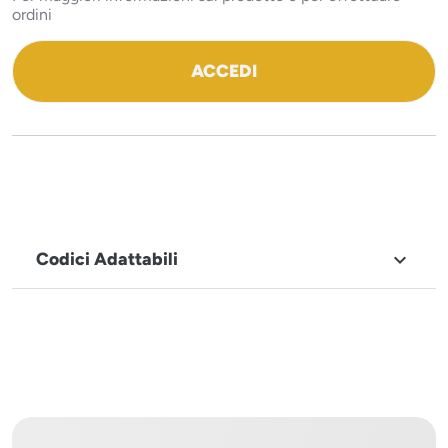
ordini
ACCEDI
Codici Adattabili

MARCHIO
Icematic