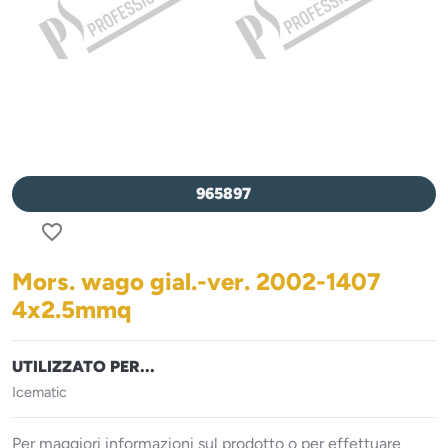
965897
favorite_border
Mors. wago gial.-ver. 2002-1407
4x2.5mmq
UTILIZZATO PER...
Icematic
Per maggiori informazioni sul prodotto o per effettuare