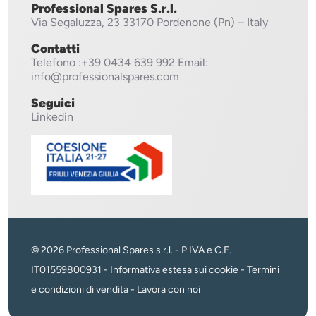
Professional Spares S.r.l.
Via Segaluzza, 23
33170 Pordenone (Pn) – Italy
Contatti
Telefono
:+39 0434 639 992
Email:
info@professionalspares.com
Seguici
Linkedin
© 2026 Professional Spares s.r.l. - P.IVA e C.F.
IT01559800931 -
Informativa estesa sui cookie
-
Termini
e condizioni di vendita
-
Lavora con noi