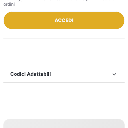
ordini
ACCEDI
Codici Adattabili

MARCHIO
Icematic