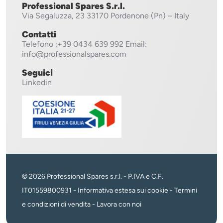
Professional Spares S.r.l.
Via Segaluzza, 23
33170 Pordenone (Pn) – Italy
Contatti
Telefono
:+39 0434 639 992
Email:
info@professionalspares.com
Seguici
Linkedin
© 2026 Professional Spares s.r.l. - P.IVA e C.F.
IT01559800931 -
Informativa estesa sui cookie
-
Termini
e condizioni di vendita
-
Lavora con noi