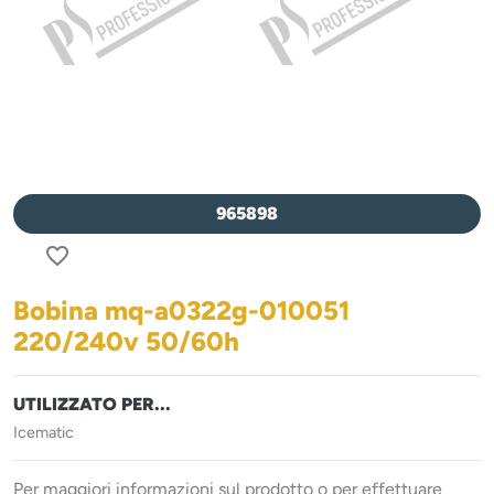
965898
favorite_border
Bobina mq-a0322g-010051
220/240v 50/60h
UTILIZZATO PER...
Icematic
Per maggiori informazioni sul prodotto o per effettuare