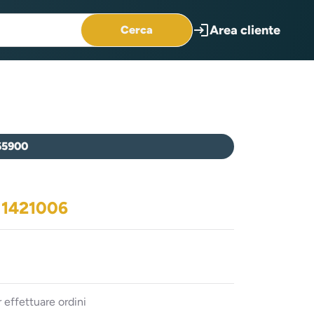
login
Area cliente
Cerca
65900
g 1421006
 effettuare ordini