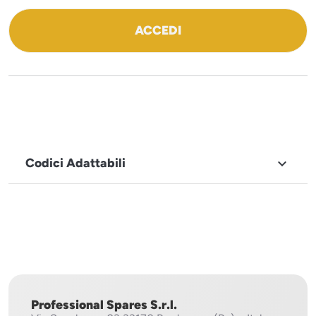
ACCEDI
Codici Adattabili

MARCHIO
BAKE
OFF
Professional Spares S.r.l.