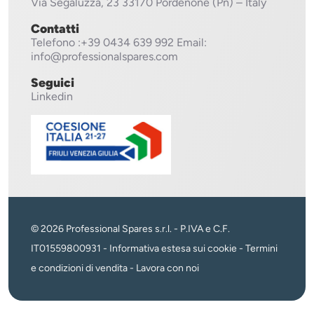
Via Segaluzza, 23
33170 Pordenone (Pn) – Italy
Contatti
Telefono
:+39 0434 639 992
Email:
info@professionalspares.com
Seguici
Linkedin
© 2026 Professional Spares s.r.l. - P.IVA e C.F.
IT01559800931 -
Informativa estesa sui cookie
-
Termini
e condizioni di vendita
-
Lavora con noi