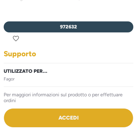
972632
favorite_border
Supporto
UTILIZZATO PER...
Fagor
Per maggiori informazioni sul prodotto o per effettuare
ordini
ACCEDI