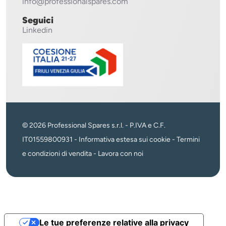
info@professionalspares.com
Seguici
Linkedin
© 2026 Professional Spares s.r.l. - P.IVA e C.F.
IT01559800931 -
Informativa estesa sui cookie
-
Termini
e condizioni di vendita
-
Lavora con noi
Le tue preferenze relative alla privacy