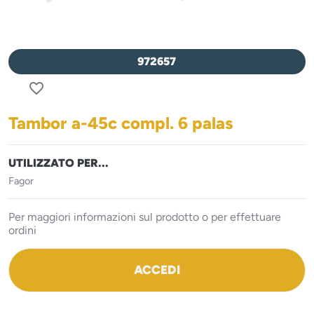
972657
favorite_border
Tambor a-45c compl. 6 palas
UTILIZZATO PER...
Fagor
Per maggiori informazioni sul prodotto o per effettuare
ordini
ACCEDI