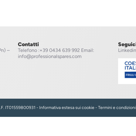
Contatti
Seguic
Pn) –
Telefono
:+39 0434 639 992
Email:
Linkedi
info@professionalspares.com
 C.F. IT01559800931 -
Informativa estesa sui cookie
-
Termini e condizioni