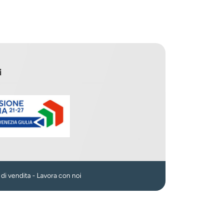
i
n
 di vendita
-
Lavora con noi