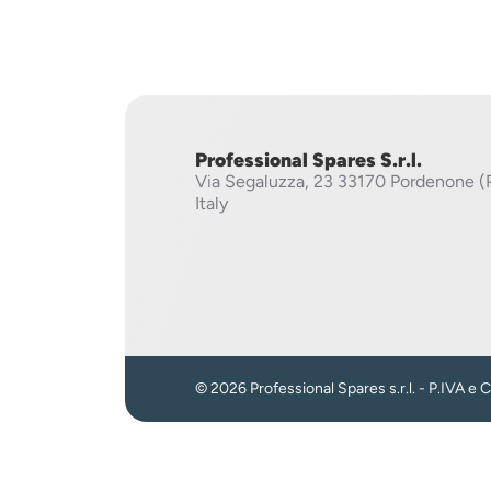
Professional Spares S.r.l.
Via Segaluzza, 23
33170 Pordenone (
Italy
© 2026 Professional Spares s.r.l. - P.IVA e