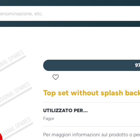
9
favorite_border
Top set without splash ba
UTILIZZATO PER...
Fagor
Per maggiori informazioni sul prodotto o per