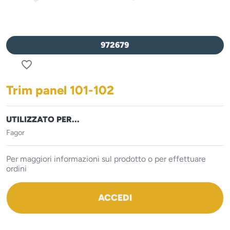
972679
favorite_border
Trim panel 101-102
UTILIZZATO PER...
Fagor
Per maggiori informazioni sul prodotto o per effettuare
ordini
ACCEDI