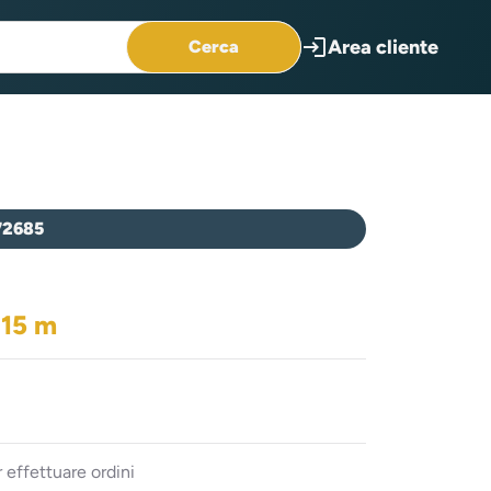
login
Area cliente
Cerca
72685
 15 m
 effettuare ordini