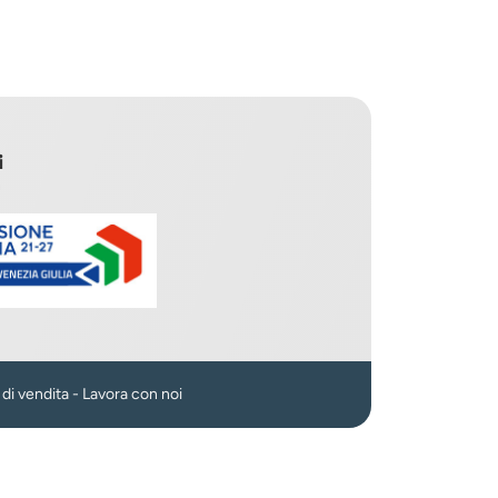
i
n
 di vendita
-
Lavora con noi