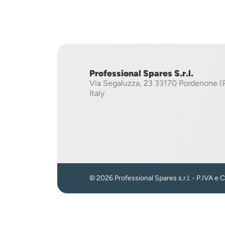
Professional Spares S.r.l.
Via Segaluzza, 23
33170 Pordenone (
Italy
© 2026 Professional Spares s.r.l. - P.IVA e