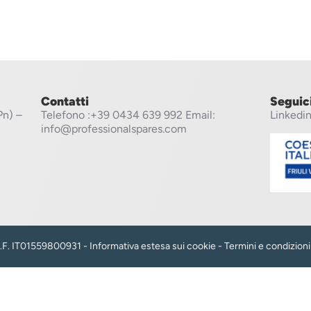
Contatti
Seguic
Pn) –
Telefono
:+39 0434 639 992
Email:
Linkedi
info@professionalspares.com
 C.F. IT01559800931 -
Informativa estesa sui cookie
-
Termini e condizioni