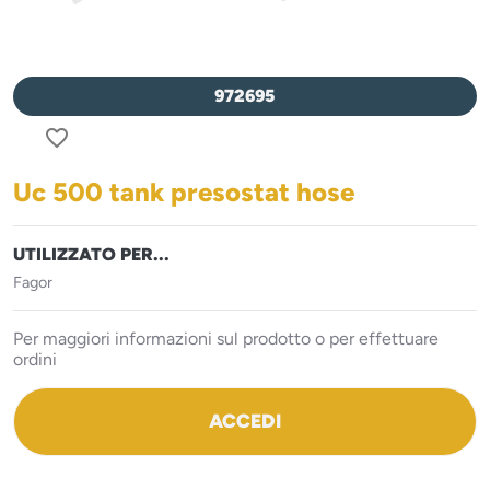
972695
favorite_border
Uc 500 tank presostat hose
UTILIZZATO PER...
Fagor
Per maggiori informazioni sul prodotto o per effettuare
ordini
ACCEDI