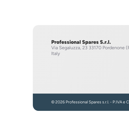
Professional Spares S.r.l.
Via Segaluzza, 23
33170 Pordenone (
Italy
© 2026 Professional Spares s.r.l. - P.IVA e