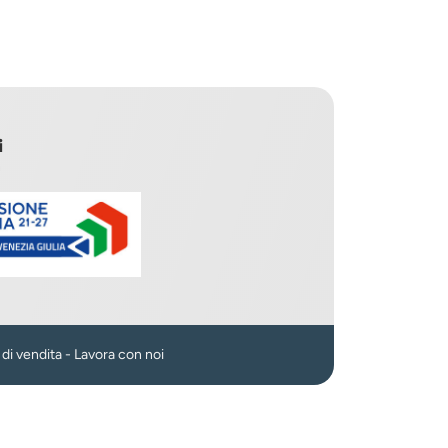
i
n
 di vendita
-
Lavora con noi