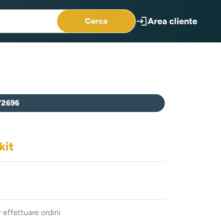
login
Area cliente
Cerca
72696
kit
 effettuare ordini