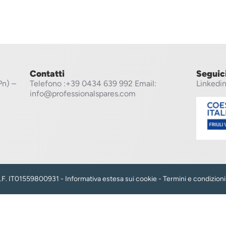
Contatti
Seguic
Pn) –
Telefono
:+39 0434 639 992
Email:
Linkedi
info@professionalspares.com
 C.F. IT01559800931 -
Informativa estesa sui cookie
-
Termini e condizioni