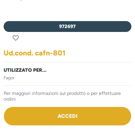
972697
favorite_border
Ud.cond. cafn-801
UTILIZZATO PER...
Fagor
Per maggiori informazioni sul prodotto o per effettuare
ordini
ACCEDI