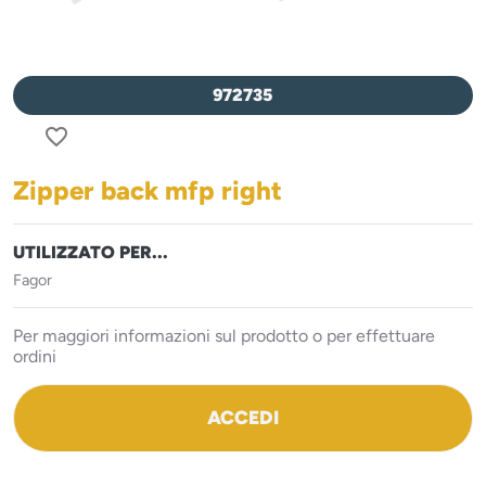
972735
favorite_border
Zipper back mfp right
UTILIZZATO PER...
Fagor
Per maggiori informazioni sul prodotto o per effettuare
ordini
ACCEDI