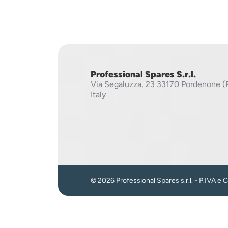
Professional Spares S.r.l.
Via Segaluzza, 23
33170 Pordenone (
Italy
© 2026 Professional Spares s.r.l. - P.IVA e