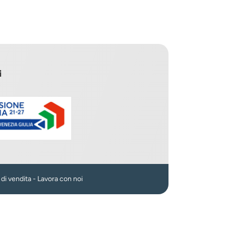
i
n
 di vendita
-
Lavora con noi