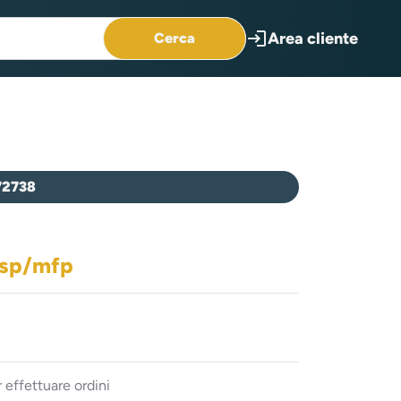
login
Area cliente
Cerca
72738
msp/mfp
 effettuare ordini