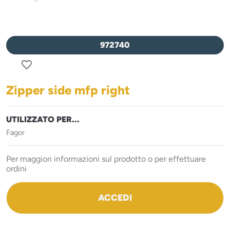
972740
favorite_border
Zipper side mfp right
UTILIZZATO PER...
Fagor
Per maggiori informazioni sul prodotto o per effettuare
ordini
ACCEDI