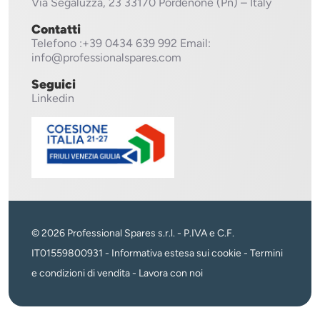
Via Segaluzza, 23
33170 Pordenone (Pn) – Italy
Contatti
Telefono
:+39 0434 639 992
Email:
info@professionalspares.com
Seguici
Linkedin
© 2026 Professional Spares s.r.l. - P.IVA e C.F.
IT01559800931 -
Informativa estesa sui cookie
-
Termini
e condizioni di vendita
-
Lavora con noi