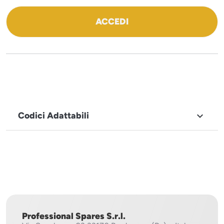
ACCEDI
Codici Adattabili

MARCHIO
Sistema
Project
Professional Spares S.r.l.