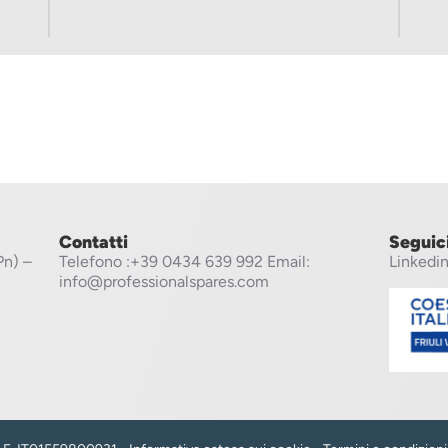
Contatti
Seguic
Pn) –
Telefono
:+39 0434 639 992
Email:
Linkedi
info@professionalspares.com