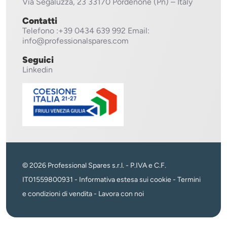
Via Segaluzza, 23
33170 Pordenone (Pn) – Italy
Contatti
Telefono
:+39 0434 639 992
Email:
info@professionalspares.com
Seguici
Linkedin
© 2026 Professional Spares s.r.l. - P.IVA e C.F.
IT01559800931 -
Informativa estesa sui cookie
-
Termini
e condizioni di vendita
-
Lavora con noi