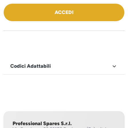
ACCEDI
Codici Adattabili

MARCHIO
Sistema
Project
Professional Spares S.r.l.