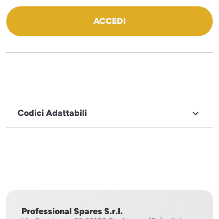
ACCEDI
Codici Adattabili

MARCHIO
Sistema
Project
Professional Spares S.r.l.