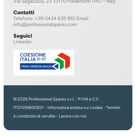
Via Segaluzza, 23
33170 Pordenone (Pn) – Italy
Contatti
Telefono
:+39 0434 639 992
Email:
info@professionalspares.com
Seguici
Linkedin
© 2026 Professional Spares s.r.l. - P.IVA e C.F.
IT01559800931 -
Informativa estesa sui cookie
-
Termini
e condizioni di vendita
-
Lavora con noi