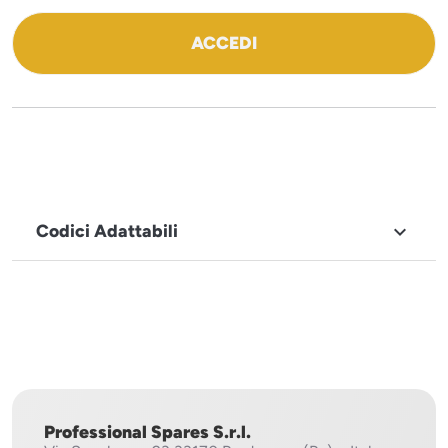
ACCEDI
Codici Adattabili

MARCHIO
Sistema
Project
Professional Spares S.r.l.