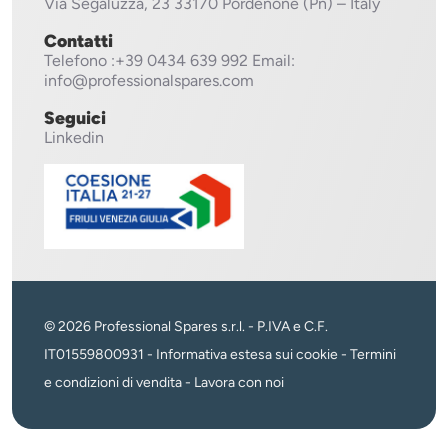
Via Segaluzza, 23
33170 Pordenone (Pn) – Italy
Contatti
Telefono
:+39 0434 639 992
Email:
info@professionalspares.com
Seguici
Linkedin
© 2026 Professional Spares s.r.l. - P.IVA e C.F.
IT01559800931 -
Informativa estesa sui cookie
-
Termini
e condizioni di vendita
-
Lavora con noi