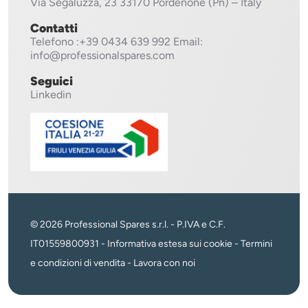
Via Segaluzza, 23
33170 Pordenone (Pn) – Italy
Contatti
Telefono
:+39 0434 639 992
Email:
info@professionalspares.com
Seguici
Linkedin
© 2026 Professional Spares s.r.l. - P.IVA e C.F.
IT01559800931 -
Informativa estesa sui cookie
-
Termini
e condizioni di vendita
-
Lavora con noi