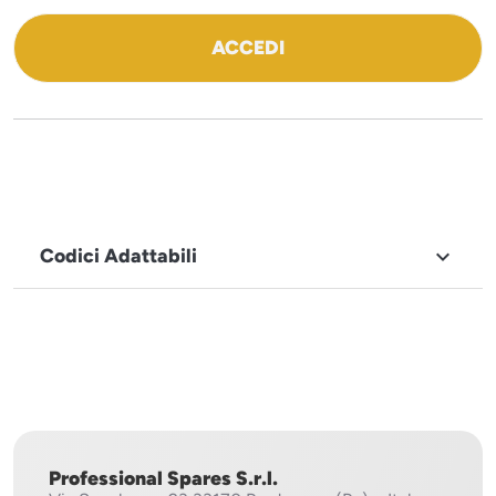
ACCEDI
Codici Adattabili

MARCHIO
Sistema
Project
Professional Spares S.r.l.