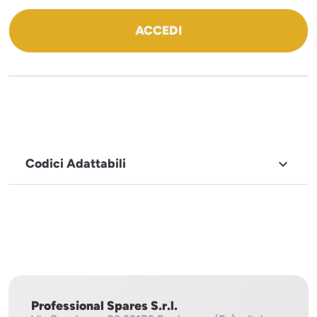
ACCEDI
Codici Adattabili

MARCHIO
Sistema
Project
Professional Spares S.r.l.