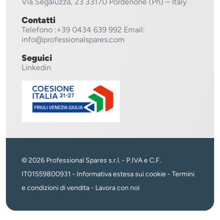
Via Segaluzza, 23
33170 Pordenone (Pn) – Italy
Contatti
Telefono
:+39 0434 639 992
Email:
info@professionalspares.com
Seguici
Linkedin
© 2026 Professional Spares s.r.l. - P.IVA e C.F.
IT01559800931 -
Informativa estesa sui cookie
-
Termini
e condizioni di vendita
-
Lavora con noi