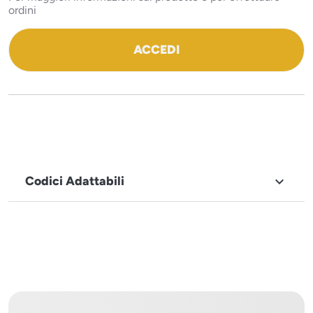
ordini
ACCEDI
Codici Adattabili

MARCHIO
Sistema
Project