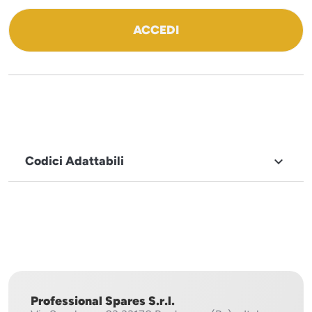
ACCEDI
Codici Adattabili

MARCHIO
Sistema
Project
Professional Spares S.r.l.