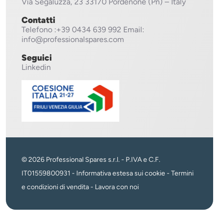
Via Segaluzza, 23
33170 Pordenone (Pn) – Italy
Contatti
Telefono
:+39 0434 639 992
Email:
info@professionalspares.com
Seguici
Linkedin
© 2026 Professional Spares s.r.l. - P.IVA e C.F.
IT01559800931 -
Informativa estesa sui cookie
-
Termini
e condizioni di vendita
-
Lavora con noi