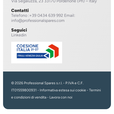
Via Segaluzza, 23
33170 Pordenone (Pn) – Italy
Contatti
Telefono
:+39 0434 639 992
Email:
info@professionalspares.com
Seguici
Linkedin
© 2026 Professional Spares s.r.l. - P.IVA e C.F.
IT01559800931 -
Informativa estesa sui cookie
-
Termini
e condizioni di vendita
-
Lavora con noi