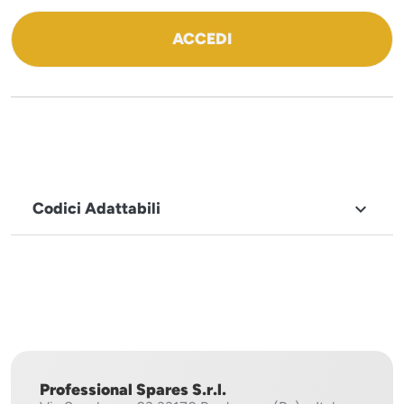
ACCEDI
Codici Adattabili

MARCHIO
Sistema
Project
Professional Spares S.r.l.