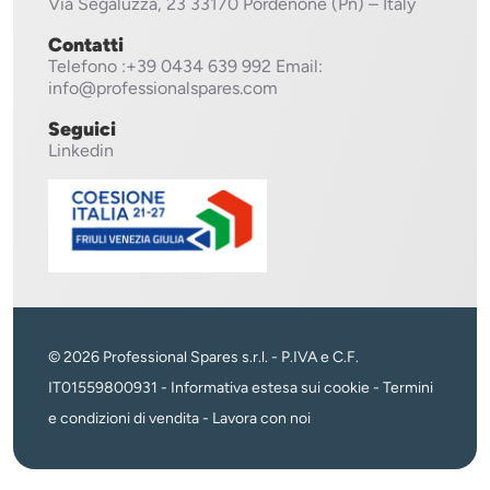
Via Segaluzza, 23
33170 Pordenone (Pn) – Italy
Contatti
Telefono
:+39 0434 639 992
Email:
info@professionalspares.com
Seguici
Linkedin
© 2026 Professional Spares s.r.l. - P.IVA e C.F.
IT01559800931 -
Informativa estesa sui cookie
-
Termini
e condizioni di vendita
-
Lavora con noi