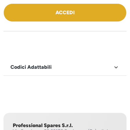
ACCEDI
Codici Adattabili

MARCHIO
Sistema
Project
Professional Spares S.r.l.