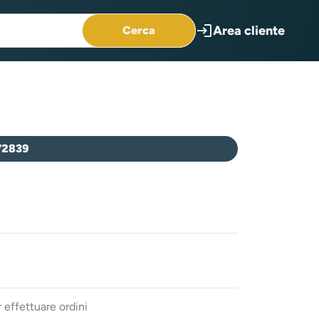
login
Area cliente
Cerca
72839
 effettuare ordini