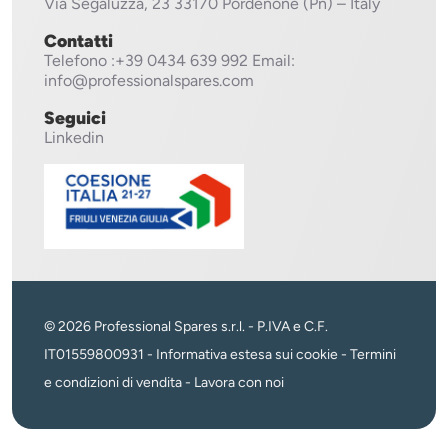
Via Segaluzza, 23
33170 Pordenone (Pn) – Italy
Contatti
Telefono
:+39 0434 639 992
Email:
info@professionalspares.com
Seguici
Linkedin
© 2026 Professional Spares s.r.l. - P.IVA e C.F.
IT01559800931 -
Informativa estesa sui cookie
-
Termini
e condizioni di vendita
-
Lavora con noi