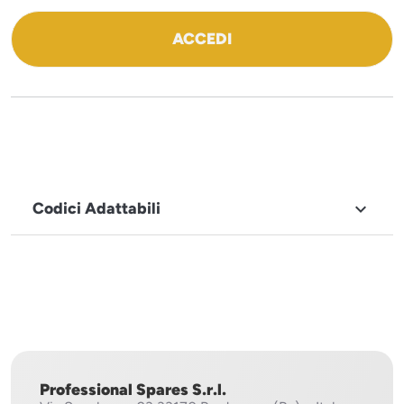
ACCEDI
Codici Adattabili

MARCHIO
Sistema
Project
Professional Spares S.r.l.