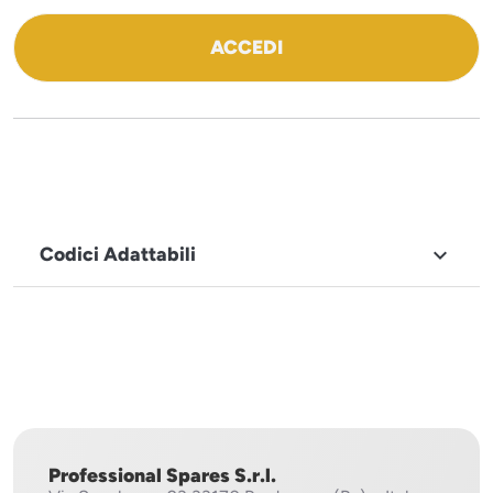
ACCEDI
Codici Adattabili

MARCHIO
Sistema
Project
Professional Spares S.r.l.