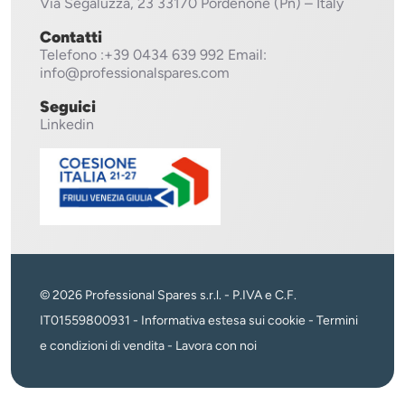
Via Segaluzza, 23
33170 Pordenone (Pn) – Italy
Contatti
Telefono
:+39 0434 639 992
Email:
info@professionalspares.com
Seguici
Linkedin
© 2026 Professional Spares s.r.l. - P.IVA e C.F.
IT01559800931 -
Informativa estesa sui cookie
-
Termini
e condizioni di vendita
-
Lavora con noi