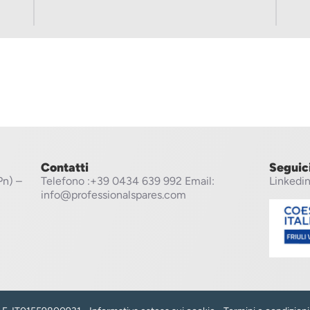
Contatti
Seguic
Pn) –
Telefono
:+39 0434 639 992
Email:
Linkedi
info@professionalspares.com