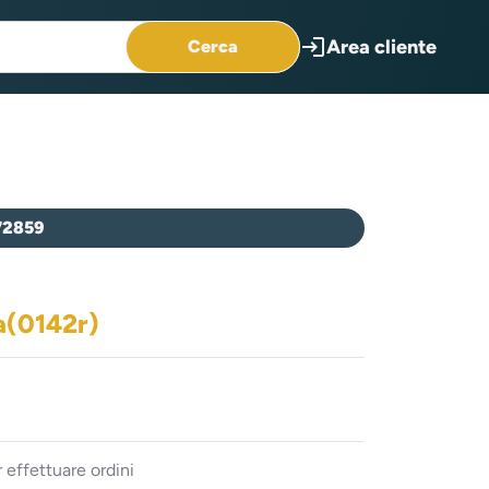
login
Area cliente
Cerca
72859
a(0142r)
 effettuare ordini